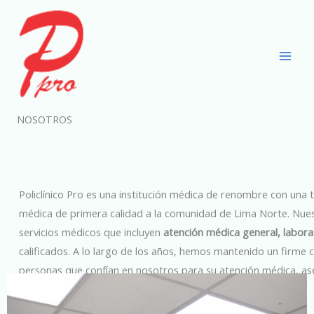
Ir
al
contenido
NOSOTROS
Policlínico Pro es una institución médica de renombre con una 
médica de primera calidad a la comunidad de Lima Norte. Nue
servicios médicos que incluyen
atención médica general, laborat
calificados. A lo largo de los años, hemos mantenido un firme 
personas que confían en nosotros para su atención médica, a
posible en cada visita.