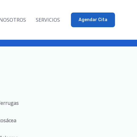
NOSOTROS
SERVICIOS
Agendar Cita
errugas
osácea