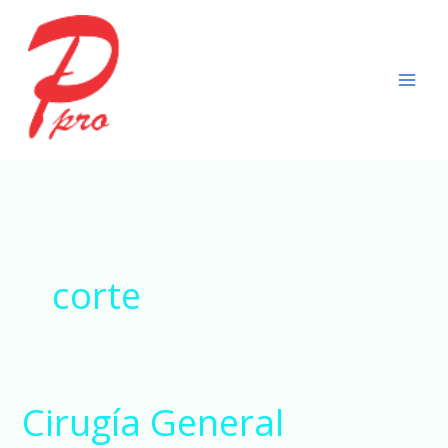
Ir
al
contenido
corte
Cirugía General
Cirugía
General