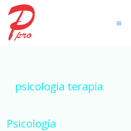
Ir
al
contenido
psicologia terapia
Psicología
Psicología