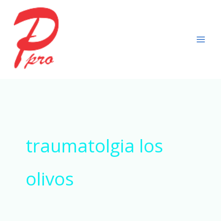
Ir
al
contenido
traumatolgia los
olivos